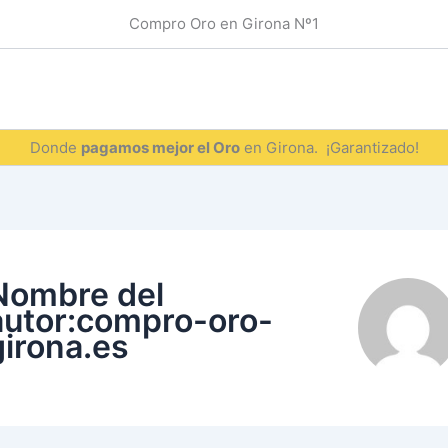
Compro Oro en Girona Nº1
Donde
pagamos mejor el Oro
en Girona. ¡Garantizado!
Nombre del
autor:compro-oro-
girona.es