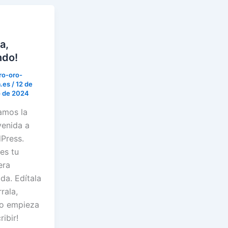
a,
do!
o-oro-
a.es
/
12 de
 de 2024
amos la
venida a
Press.
es tu
era
da. Edítala
rala,
go empieza
ribir!