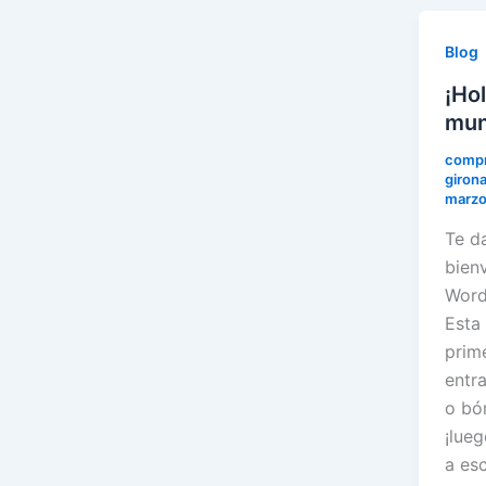
Blog
¡Hol
mun
compr
giron
marzo
Te d
bien
Word
Esta 
prim
entra
o bór
¡lue
a esc