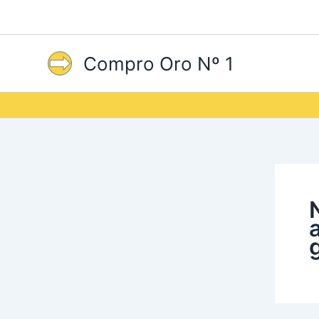
Ir
al
contenido
Compro Oro Nº 1